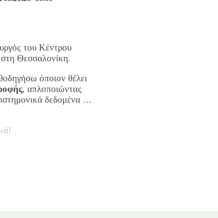
ουργός του Κέντρου
 στη Θεσσαλονίκη.
θοδηγήσω όποιον θέλει
τροφής
, απλοποιώντας
επιστημονικά δεδομένα …
κά!