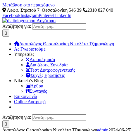
Μετάβαση στο περιεχόμενο
Λεωφ. Στρατού 7, Θεσσαλονίκη 546 39
2310 827 040
Facebook
Instagram
Pinterest
LinkedIn
Αναζήτηση για:
Διαιτολόγος Θεσσαλονίκη Νικολέτα Τζημαγιώργη
Ας Γνωριστούμε
Υπηρεσίες
Λιπομέτρηση
Δια ζώσης Συνεδρία
Τεστ Διατροφογενετικής
Συχνές Ερωτήσεις
Νikoleta’s Blog
Άρθρα
Συνταγές
Επικοινωνία
Online Διατροφή
Αναζήτηση για:
Διαιτολόγος Θεσσαλονίκη Νικολέτα Τζημαγιώργη
admin
2024-06-25