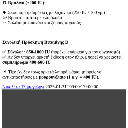
🍲 Βραδινό (≈200 IU)
🐠 Σκουμπρί ή σαρδέλες με λαχανικά (250 IU / 100 γρ.)
🥔 Βραστή πατάτα με ελαιόλαδο
🥗 Σαλάτα με σπανάκι και ξηρούς καρπούς
Συνολική Πρόσληψη Βιταμίνης D
✅
Σύνολο: ~850-1000 IU
(παρέχει επάρκεια για τον οργανισμό)
✅ Αν δεν υπάρχει αρκετή έκθεση στον ήλιο, μπορεί να χρειαστεί
συμπλήρωμα 400-600 IU
📌
Tip
: Αν δεν τρως αρκετά λιπαρά ψάρια, μπορείς να
αντικαταστήσεις με
μουρουνέλαιο (1 κ.γ. = 400 IU)
.
Νικολέτα Τζημαγιώργη
2025-01-31T09:00:13+00:00