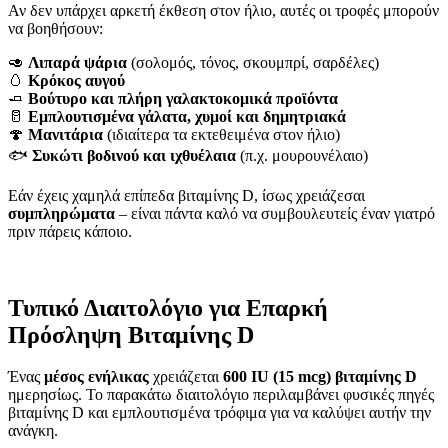
Αν δεν υπάρχει αρκετή έκθεση στον ήλιο, αυτές οι τροφές μπορούν
να βοηθήσουν:
🥑
Λιπαρά ψάρια
(σολομός, τόνος, σκουμπρί, σαρδέλες)
🥚
Κρόκος αυγού
🧈
Βούτυρο και πλήρη γαλακτοκομικά προϊόντα
🥛
Εμπλουτισμένα γάλατα, χυμοί και δημητριακά
🍄
Μανιτάρια
(ιδιαίτερα τα εκτεθειμένα στον ήλιο)
🐟
Συκώτι βοδινού και ιχθυέλαια
(π.χ. μουρουνέλαιο)
Εάν έχεις χαμηλά επίπεδα βιταμίνης D, ίσως χρειάζεσαι
συμπληρώματα
– είναι πάντα καλό να συμβουλευτείς έναν γιατρό
πριν πάρεις κάποιο.
Τυπικό Διαιτολόγιο για Επαρκή
Πρόσληψη Βιταμίνης D
Ένας
μέσος ενήλικας
χρειάζεται
600 IU (15 mcg) βιταμίνης D
ημερησίως. Το παρακάτω διαιτολόγιο περιλαμβάνει φυσικές πηγές
βιταμίνης D και εμπλουτισμένα τρόφιμα για να καλύψει αυτήν την
ανάγκη.