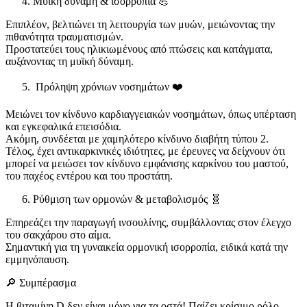
Μυϊκή δύναμη & ισορροπία 💪
Επιπλέον, βελτιώνει τη λειτουργία των μυών, μειώνοντας την
πιθανότητα τραυματισμών.
Προστατεύει τους ηλικιωμένους από πτώσεις και κατάγματα,
αυξάνοντας τη μυϊκή δύναμη.
Πρόληψη χρόνιων νοσημάτων ❤️
Μειώνει τον κίνδυνο καρδιαγγειακών νοσημάτων, όπως υπέρταση
και εγκεφαλικά επεισόδια.
Ακόμη, συνδέεται με χαμηλότερο κίνδυνο διαβήτη τύπου 2.
Τέλος, έχει αντικαρκινικές ιδιότητες, με έρευνες να δείχνουν ότι
μπορεί να μειώσει τον κίνδυνο εμφάνισης καρκίνου του μαστού,
του παχέος εντέρου και του προστάτη.
Ρύθμιση των ορμονών & μεταβολισμός 🧬
Επηρεάζει την παραγωγή ινσουλίνης, συμβάλλοντας στον έλεγχο
του σακχάρου στο αίμα.
Σημαντική για τη γυναικεία ορμονική ισορροπία, ειδικά κατά την
εμμηνόπαυση.
🔎 Συμπέρασμα
Η βιταμίνη D δεν είναι μόνο για τα οστά! Παίζει κρίσιμο ρόλο