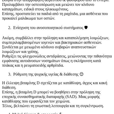
Προλαμβάνει την οστεοπόρωση και μειώνει τον κίνδυνο
καταγμάτων, ειδικά στους ηλικιωμένους.
Επίσης, προστατεύει τα παιδιά από τη ραχίτιδα, μια ασθένεια που
προκαλεί μαλάκωμα των οστών.
Ενίσχυση του ανοσοποιητικού συστήματος 🛡️
Ακόμη, συμβάλλει στην πρόληψη και καταπολέμηση λοιμώξεων,
συμπεριλαμβανομένων ιογενών και βακτηριακών ασθενειών.
Συνδέεται με μειωμένο κίνδυνο σοβαρών αναπνευστικών
λοιμώξεων και γρίπης.
Ρυθμίζει τις φλεγμονώδεις αντιδράσεις, μειώνοντας την πιθανότητα
εμφάνισης αυτοάνοσων νοσημάτων όπως η σκλήρυνση κατά
πλάκας και η ρευματοειδής αρθρίτιδα.
Ρύθμιση της ψυχικής υγείας & διάθεσης 😊
Η έλλειψη βιταμίνης D σχετίζεται με κατάθλιψη, άγχος και κακή
διάθεση.
Επίσης, η βιταμίνη D μπορεί να βοηθήσει στην πρόληψη της
εποχικής συναισθηματικής διαταραχής (SAD). Μιας μορφής
κατάθλιψης που εμφανίζεται τον χειμώνα.
Τέλος, βελτιώνει τη γνωστική λειτουργία και τη συγκέντρωση.