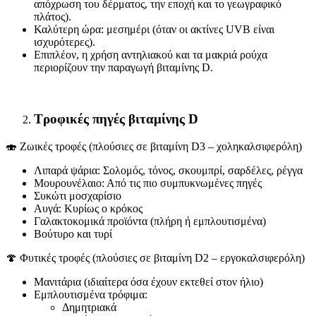
απόχρωση του δέρματος, την εποχή και το γεωγραφικό
πλάτος).
Καλύτερη ώρα: μεσημέρι (όταν οι ακτίνες UVB είναι
ισχυρότερες).
Επιπλέον, η χρήση αντηλιακού και τα μακριά ρούχα
περιορίζουν την παραγωγή βιταμίνης D.
Τροφικές πηγές βιταμίνης D
🍣 Ζωικές τροφές (πλούσιες σε βιταμίνη D3 – χοληκαλσιφερόλη)
Λιπαρά ψάρια: Σολομός, τόνος, σκουμπρί, σαρδέλες, ρέγγα
Μουρουνέλαιο: Από τις πιο συμπυκνωμένες πηγές
Συκώτι μοσχαρίσιο
Αυγά: Κυρίως ο κρόκος
Γαλακτοκομικά προϊόντα (πλήρη ή εμπλουτισμένα)
Βούτυρο και τυρί
🍄 Φυτικές τροφές (πλούσιες σε βιταμίνη D2 – εργοκαλσιφερόλη)
Μανιτάρια (ιδιαίτερα όσα έχουν εκτεθεί στον ήλιο)
Εμπλουτισμένα τρόφιμα:
Δημητριακά