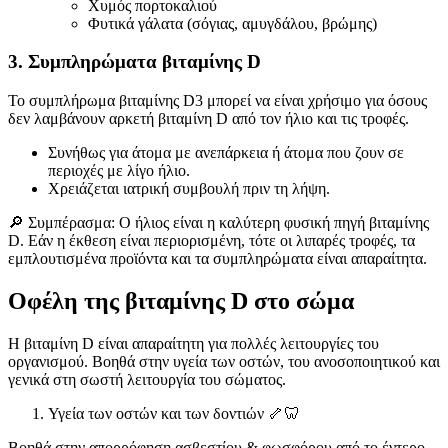
Χυμός πορτοκαλιού
Φυτικά γάλατα (σόγιας, αμυγδάλου, βρώμης)
3. Συμπληρώματα βιταμίνης D
Το συμπλήρωμα βιταμίνης D3 μπορεί να είναι χρήσιμο για όσους
δεν λαμβάνουν αρκετή βιταμίνη D από τον ήλιο και τις τροφές.
Συνήθως για άτομα με ανεπάρκεια ή άτομα που ζουν σε
περιοχές με λίγο ήλιο.
Χρειάζεται ιατρική συμβουλή πριν τη λήψη.
🔎 Συμπέρασμα: Ο ήλιος είναι η καλύτερη φυσική πηγή βιταμίνης
D. Εάν η έκθεση είναι περιορισμένη, τότε οι λιπαρές τροφές, τα
εμπλουτισμένα προϊόντα και τα συμπληρώματα είναι απαραίτητα.
Οφέλη της βιταμίνης D στο σώμα
Η βιταμίνη D είναι απαραίτητη για πολλές λειτουργίες του
οργανισμού. Βοηθά στην υγεία των οστών, του ανοσοποιητικού και
γενικά στη σωστή λειτουργία του σώματος.
Υγεία των οστών και των δοντιών 🦴🦷
Βοηθά στην απορρόφηση ασβεστίου & φωσφόρου από το έντερο.