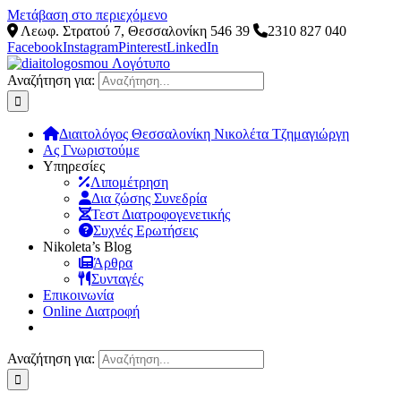
Μετάβαση στο περιεχόμενο
Λεωφ. Στρατού 7, Θεσσαλονίκη 546 39
2310 827 040
Facebook
Instagram
Pinterest
LinkedIn
Αναζήτηση για:
Διαιτολόγος Θεσσαλονίκη Νικολέτα Τζημαγιώργη
Ας Γνωριστούμε
Υπηρεσίες
Λιπομέτρηση
Δια ζώσης Συνεδρία
Τεστ Διατροφογενετικής
Συχνές Ερωτήσεις
Νikoleta’s Blog
Άρθρα
Συνταγές
Επικοινωνία
Online Διατροφή
Αναζήτηση για: