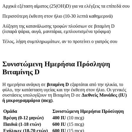
Αρχικά εξέταση αίματος (25(OH)D) για να ελέγξεις τα επίπεδά σου
Περισσότερη έκθεση στον ήλιο (10-30 λεπτά καθημερινά)
Αύξηση της κατανάλωσης τροφών πλούσιων σε βιταμίνη D
(λιπαρά ψάρια, αυγά, μανιτάρια, εμπλουτισμένα τρόφιμα)
Τέλος, λήψη συμπληρωμάτων, αν το προτείνει ο γιατρός σου
Συνιστώμενη Ημερήσια Πρόσληψη
Βιταμίνης D
Η ημερήσια ανάγκη σε
βιταμίνη D
εξαρτάται από την ηλικία, το
φύλο, την κατάσταση υγείας και την έκθεση στον ήλιο. Οι γενικές
συστάσεις υπολογίζουν τη Βιταμίνη D σε
Διεθνείς Μονάδες (IU)
ή μικρογραμμάρια (mcg)
.
Ομάδα
Συνιστώμενη Ημερήσια Πρόσληψη
Βρέφη (0-12 μηνών)
400 IU
(10 mcg)
Παιδιά (1-18 ετών)
600 IU
(15 mcg)
Ενήλικες (18-70 ετών)
600 IU
(15 mcg)