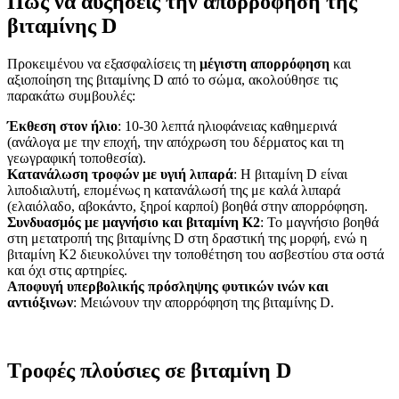
Πώς να αυξήσεις την απορρόφηση της
βιταμίνης D
Προκειμένου να εξασφαλίσεις τη
μέγιστη απορρόφηση
και
αξιοποίηση της βιταμίνης D από το σώμα, ακολούθησε τις
παρακάτω συμβουλές:
Έκθεση στον ήλιο
: 10-30 λεπτά ηλιοφάνειας καθημερινά
(ανάλογα με την εποχή, την απόχρωση του δέρματος και τη
γεωγραφική τοποθεσία).
Κατανάλωση τροφών με υγιή λιπαρά
: Η βιταμίνη D είναι
λιποδιαλυτή, επομένως η κατανάλωσή της με καλά λιπαρά
(ελαιόλαδο, αβοκάντο, ξηροί καρποί) βοηθά στην απορρόφηση.
Συνδυασμός με μαγνήσιο και βιταμίνη Κ2
: Το μαγνήσιο βοηθά
στη μετατροπή της βιταμίνης D στη δραστική της μορφή, ενώ η
βιταμίνη Κ2 διευκολύνει την τοποθέτηση του ασβεστίου στα οστά
και όχι στις αρτηρίες.
Αποφυγή υπερβολικής πρόσληψης φυτικών ινών και
αντιόξινων
: Μειώνουν την απορρόφηση της βιταμίνης D.
Τροφές πλούσιες σε βιταμίνη D