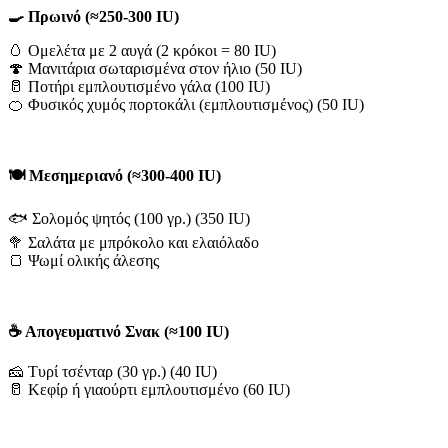
🍳 Πρωινό (≈250-300 IU)
🥚 Ομελέτα με 2 αυγά (2 κρόκοι = 80 IU)
🍄 Μανιτάρια σωταρισμένα στον ήλιο (50 IU)
🥛 Ποτήρι εμπλουτισμένο γάλα (100 IU)
🍊 Φυσικός χυμός πορτοκάλι (εμπλουτισμένος) (50 IU)
🍽️ Μεσημεριανό (≈300-400 IU)
🐟 Σολομός ψητός (100 γρ.) (350 IU)
🥦 Σαλάτα με μπρόκολο και ελαιόλαδο
🍞 Ψωμί ολικής άλεσης
☕ Απογευματινό Σνακ (≈100 IU)
🧀 Τυρί τσένταρ (30 γρ.) (40 IU)
🥛 Κεφίρ ή γιαούρτι εμπλουτισμένο (60 IU)