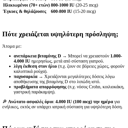
Ηλικιωμένοι (70+ ετών)
800-1000 IU
(20-25 mcg)
Έγκυες & θηλάζουσες
600-800 IU
(15-20 mcg)
Πότε χρειάζεται υψηλότερη πρόσληψη;
Άτομα με:
ανεπάρκεια βιταμίνης D
→ Μπορεί να χρειαστούν
1.000-
4.000 IU
ημερησίως, μετά από σύσταση γιατρού.
λίγη έκθεση στον ήλιο
(π.χ. ζουν σε βόρειες χώρες, φορούν
καλυπτικά ρούχα).
παχυσαρκία
→ Χρειάζονται μεγαλύτερες δόσεις λόγω
αποθήκευσης της βιταμίνης D στο λιπώδη ιστό.
προβλήματα απορρόφησης
(π.χ. νόσος Crohn, κοιλιοκάκη,
γαστρική παράκαμψη).
🔎
Ανώτατο ασφαλές όριο
:
4.000 IU (100 mcg) την ημέρα
για
ενήλικες, εκτός αν υπάρχει ιατρική σύσταση για υψηλότερη δόση.