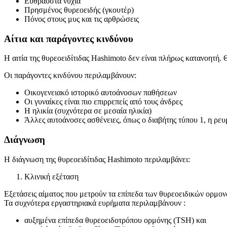
Εύθραυστα νύχια
Πρησμένος θυρεοειδής (γκουτέρ)
Πόνος στους μυς και τις αρθρώσεις
Αίτια και παράγοντες κινδύνου
Η αιτία της θυρεοειδίτιδας Hashimoto δεν είναι πλήρως κατανοητή.
Οι παράγοντες κινδύνου περιλαμβάνουν:
Οικογενειακό ιστορικό αυτοάνοσων παθήσεων
Οι γυναίκες είναι πιο επιρρεπείς από τους άνδρες
Η ηλικία (συχνότερα σε μεσαία ηλικία)
Άλλες αυτοάνοσες ασθένειες, όπως ο διαβήτης τύπου 1, η ρευ
Διάγνωση
Η διάγνωση της θυρεοειδίτιδας Hashimoto περιλαμβάνει:
Κλινική εξέταση
Εξετάσεις αίματος που μετρούν τα επίπεδα των θυρεοειδικών ορμονώ
Τα συχνότερα εργαστηριακά ευρήματα περιλαμβάνουν :
αυξημένα επίπεδα θυρεοειδοτρόπου ορμόνης (TSH) και