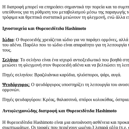
Η διατροφή μπορεί να επηρεάσει σημαντικά την πορεία και τα συμπτ
υπεύθυνος για τη ρύθμιση του μεταβολισμού μέσω της παραγωγής τω
τρόφιμα και θρεπτικά συστατικά μειώνουν τη φλεγμονή, ενώ άλλα 
Ιχνοστοιχεία και Θυρεοειδίτιδα Hashimoto
Ιώδιο
: Ο θυρεοειδής χρειάζεται ιώδιο για να παράγει ορμόνες, αλ
του αδένα. Παρόλο που το ιώδιο είναι απαραίτητο για τη λειτουργί
τους.
Σελήνιο
: Το σελήνιο είναι ένα ισχυρό αντιοξειδωτικό που βοηθά σ
μειώσει τη φλεγμονή στον θυρεοειδή αδένα και να βελτιώσει τη λειτ
Πηγές σεληνίου: Βραζιλιάνικα καρύδια, ηλιόσποροι, ψάρι, αυγά.
Ψευδάργυρος
:
Ο ψευδάργυρος υποστηρίζει τη λειτουργία του ανοσο
ορμονών.
Πηγές ψευδαργύρου: Κρέας, θαλασσινά, σπόροι κολοκύθας, όσπρια
Αντιφλεγμονώδης διατροφή και Θυρεοειδίτιδα Hashimoto
Η θυρεοειδίτιδα Hashimoto είναι μια αυτοάνοση ασθένεια και προ
συμπτωμάτων. Οι τροφές που περιέχουν ωμέγα-3 λιπαρά οξέα (π.χ.