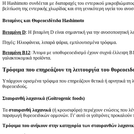
Η Hashimoto συνδέεται με διαταραχές του εντερικού μικροβιώματος. 
βελτίωση της εντερικής χλωρίδας και στη γενικότερη υγεία του ανοσ
Βιταμίνες και Θυρεοειδίτιδα Hashimoto
Βιταμίνη D
: Η βιταμίνη D είναι σημαντική για την ανοσοποιητική 
Πηγές: Ηλιοφάνεια, λιπαρά ψάρια, εμπλουτισμένα τρόφιμα.
Βιταμίνη B12
: Άτομα με υποθυρεοειδισμό έχουν συχνά έλλειψη Β12.
γαλακτοκομικά προϊόντα.
Τρόφιμα που επηρεάζουν τη λειτουργία του θυρεοειδ
Υπάρχουν ορισμένα τρόφιμα που επηρεάζουν θετικά ή αρνητικά τη λε
θυρεοειδούς.
Σταυρανθή λαχανικά (
Goitrogenic
foods
)
Τα
σταυρανθή λαχανικά
(ή κρουσιφόρα) περιέχουν ενώσεις που λέ
παραγωγή θυρεοειδικών ορμονών. Γι’ αυτό οι γοϊτρόνες προκαλούν 
Τρόφιμα που ανήκουν στην κατηγορία των σταυρανθών λαχανι