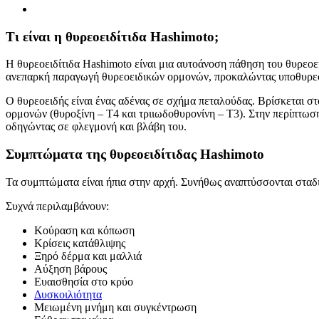
Τι είναι η θυρεοειδίτιδα
Hashimoto
;
Η θυρεοειδίτιδα Hashimoto είναι μια αυτοάνοση πάθηση του θυρεοει
ανεπαρκή παραγωγή θυρεοειδικών ορμονών, προκαλώντας υποθυρε
Ο θυρεοειδής είναι ένας αδένας σε σχήμα πεταλούδας. Βρίσκεται στ
ορμονών (θυροξίνη – T4 και τριιωδοθυρονίνη – T3). Στην περίπτωση
οδηγώντας σε φλεγμονή και βλάβη του.
Συμπτώματα της θυρεοειδίτιδας Hashimoto
Τα συμπτώματα είναι ήπια στην αρχή. Συνήθως αναπτύσσονται σταδ
Συχνά περιλαμβάνουν:
Κούραση και κόπωση
Κρίσεις κατάθλιψης
Ξηρό δέρμα και μαλλιά
Αύξηση βάρους
Ευαισθησία στο κρύο
Δυσκοιλιότητα
Μειωμένη μνήμη και συγκέντρωση