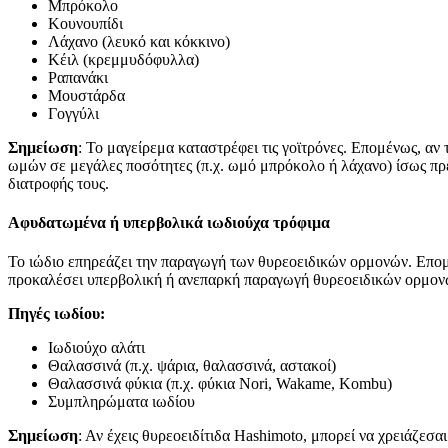
Μπρόκολο
Κουνουπίδι
Λάχανο (λευκό και κόκκινο)
Κέιλ (κρεμμυδόφυλλα)
Ραπανάκι
Μουστάρδα
Γογγύλι
Σημείωση
: Το μαγείρεμα καταστρέφει τις γοϊτρόνες. Επομένως, αν
ωμών σε μεγάλες ποσότητες (π.χ. ωμό μπρόκολο ή λάχανο) ίσως πρέπ
διατροφής τους.
Αφυδατωμένα ή υπερβολικά ιωδιούχα τρόφιμα
Το ιώδιο επηρεάζει την παραγωγή των θυρεοειδικών ορμονών. Επο
προκαλέσει υπερβολική ή ανεπαρκή παραγωγή θυρεοειδικών ορμονώ
Πηγές ιωδίου:
Ιωδιούχο αλάτι
Θαλασσινά (π.χ. ψάρια, θαλασσινά, αστακοί)
Θαλασσινά φύκια (π.χ. φύκια Nori, Wakame, Kombu)
Συμπληρώματα ιωδίου
Σημείωση
: Αν έχεις θυρεοειδίτιδα Hashimoto, μπορεί να χρειάζ