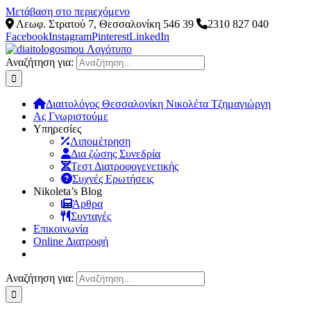
Μετάβαση στο περιεχόμενο
Λεωφ. Στρατού 7, Θεσσαλονίκη 546 39
2310 827 040
Facebook
Instagram
Pinterest
LinkedIn
Αναζήτηση για:
Διαιτολόγος Θεσσαλονίκη Νικολέτα Τζημαγιώργη
Ας Γνωριστούμε
Υπηρεσίες
Λιπομέτρηση
Δια ζώσης Συνεδρία
Τεστ Διατροφογενετικής
Συχνές Ερωτήσεις
Νikoleta’s Blog
Άρθρα
Συνταγές
Επικοινωνία
Online Διατροφή
Αναζήτηση για: