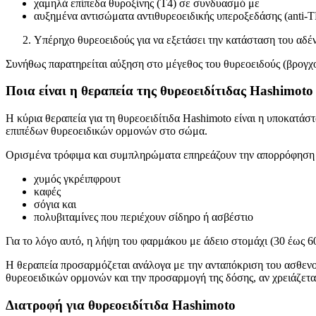
χαμηλά επίπεδα θυροξίνης (Τ4) σε συνδυασμό με
αυξημένα αντισώματα αντιθυρεοειδικής υπεροξεδάσης (anti-
Υπέρηχο θυρεοειδούς για να εξετάσει την κατάσταση του αδέ
Συνήθως παρατηρείται αύξηση στο μέγεθος του θυρεοειδούς (βρογχ
Ποια είναι η θεραπεία της θυρεοειδίτιδας
Hashimoto
Η κύρια θεραπεία για τη θυρεοειδίτιδα Hashimoto είναι η υποκατ
επιπέδων θυρεοειδικών ορμονών στο σώμα.
Ορισμένα τρόφιμα και συμπληρώματα επηρεάζουν την απορρόφηση λ
χυμός γκρέιπφρουτ
καφές
σόγια και
πολυβιταμίνες που περιέχουν σίδηρο ή ασβέστιο
Για το λόγο αυτό, η λήψη του φαρμάκου με άδειο στομάχι (30 έως 
Η θεραπεία προσαρμόζεται ανάλογα με την ανταπόκριση του ασθενούς
θυρεοειδικών ορμονών και την προσαρμογή της δόσης, αν χρειάζετα
Διατροφή για θυρεοειδίτιδα
Hashimoto