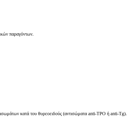
τικών παραγόντων.
τισωμάτων κατά του θυρεοειδούς (αντισώματα anti-TPO ή anti-Tg).