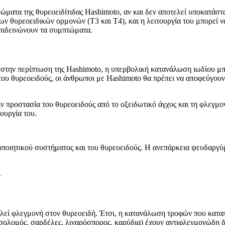
ώματα της θυρεοειδίτιδας Hashimoto, αν και δεν αποτελεί υποκατάστ
ν θυρεοειδικών ορμονών (Τ3 και Τ4), και η λειτουργία του μπορεί ν
επιδεινώνουν τα συμπτώματα.
λά στην περίπτωση της Hashimoto, η υπερβολική κατανάλωση ιωδίου μπ
α του θυρεοειδούς, οι άνθρωποι με Hashimoto θα πρέπει να αποφεύγου
την προστασία του θυρεοειδούς από το οξειδωτικό άγχος και τη φλεγμ
ουργία του.
ποιητικού συστήματος και του θυρεοειδούς. Η ανεπάρκεια ψευδαργύ
.
καλεί φλεγμονή στον θυρεοειδή. Έτσι, η κατανάλωση τροφών που κατ
 σολομός, σαρδέλες, λιναρόσπορος, καρύδια) έχουν αντιφλεγμονώδη δ