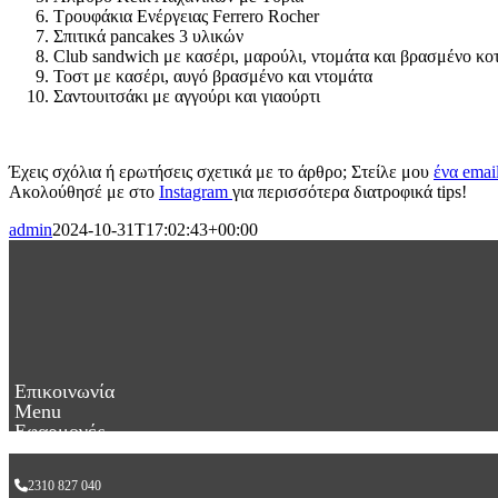
Τρουφάκια Ενέργειας Ferrero Rocher
Σπιτικά pancakes 3 υλικών
Club sandwich με κασέρι, μαρούλι, ντομάτα και βρασμένο κ
Τοστ με κασέρι, αυγό βρασμένο και ντομάτα
Σαντουιτσάκι με αγγούρι και γιαούρτι
Έχεις σχόλια ή ερωτήσεις σχετικά με το άρθρο; Στείλε μου
ένα emai
Ακολούθησέ με στο
Instagram
για περισσότερα διατροφικά tips!
admin
2024-10-31T17:02:43+00:00
Επικοινωνία
Menu
Εφαρμογές
2310 827 040