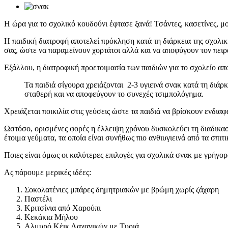
Η ώρα για το σχολικό κουδούνι έφτασε ξανά! Τσάντες, κασετίνες, μολ
Η παιδική διατροφή αποτελεί πρόκληση κατά τη διάρκεια της σχολικ
σας, ώστε να παραμείνουν χορτάτοι αλλά και να αποφύγουν τον πει
Εξάλλου, η διατροφική προετοιμασία των παιδιών για το σχολείο απ
Τα παιδιά σίγουρα χρειάζονται
2-3 υγιεινά σνακ κατά τη διάρ
σταθερή και να αποφεύγουν το συνεχές τσιμπολόγημα.
Χρειάζεται ποικιλία στις γεύσεις ώστε τα παιδιά να βρίσκουν ενδιαφ
Ωστόσο, ορισμένες φορές η έλλειψη χρόνου δυσκολεύει τη διαδικασί
έτοιμα γεύματα, τα οποία είναι συνήθως πιο ανθιυγιεινά από τα σπιτι
Ποιες είναι όμως οι καλύτερες επιλογές για σχολικά σνακ με γρήγο
Ας πάρουμε μερικές ιδέες:
Σοκολατένιες μπάρες δημητριακών με βρώμη χωρίς ζάχαρη
Παστέλι
Κριτσίνια από Χαρούπι
Κεκάκια Μήλου
Αλμυρό Κέικ Λαχανικών με Τυριά