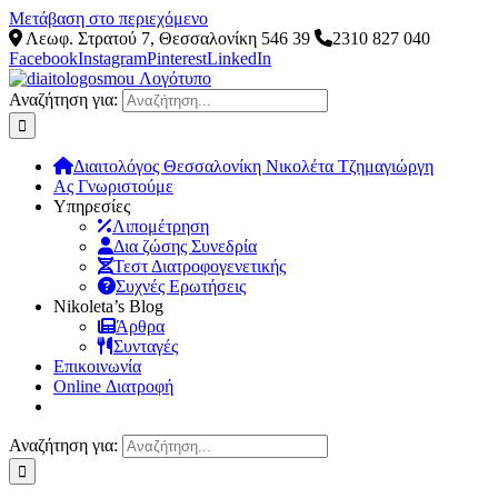
Μετάβαση στο περιεχόμενο
Λεωφ. Στρατού 7, Θεσσαλονίκη 546 39
2310 827 040
Facebook
Instagram
Pinterest
LinkedIn
Αναζήτηση για:
Διαιτολόγος Θεσσαλονίκη Νικολέτα Τζημαγιώργη
Ας Γνωριστούμε
Υπηρεσίες
Λιπομέτρηση
Δια ζώσης Συνεδρία
Τεστ Διατροφογενετικής
Συχνές Ερωτήσεις
Νikoleta’s Blog
Άρθρα
Συνταγές
Επικοινωνία
Online Διατροφή
Αναζήτηση για: