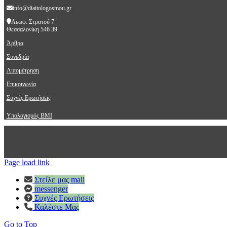
info@diaitologosmou.gr
Λεωφ. Στρατού 7
Θεσσαλονίκη 546 39
Άρθρα
Συνεδρία
Λιπομέτρηση
Επικοινωνία
Συχνές Ερωτήσεις
Υπολογισμός BMI
Page load link
Στείλε μας mail
messenger
Συχνές Ερωτήσεις
Καλέστε Μας
Go to Top