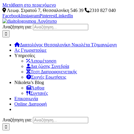
Μετάβαση στο περιεχόμενο
Λεωφ. Στρατού 7, Θεσσαλονίκη 546 39
2310 827 040
Facebook
Instagram
Pinterest
LinkedIn
Αναζήτηση για:
Διαιτολόγος Θεσσαλονίκη Νικολέτα Τζημαγιώργη
Ας Γνωριστούμε
Υπηρεσίες
Λιπομέτρηση
Δια ζώσης Συνεδρία
Τεστ Διατροφογενετικής
Συχνές Ερωτήσεις
Νikoleta’s Blog
Άρθρα
Συνταγές
Επικοινωνία
Online Διατροφή
Αναζήτηση για: