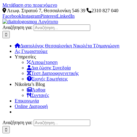
Μετάβαση στο περιεχόμενο
Λεωφ. Στρατού 7, Θεσσαλονίκη 546 39
2310 827 040
Facebook
Instagram
Pinterest
LinkedIn
Αναζήτηση για:
Διαιτολόγος Θεσσαλονίκη Νικολέτα Τζημαγιώργη
Ας Γνωριστούμε
Υπηρεσίες
Λιπομέτρηση
Δια ζώσης Συνεδρία
Τεστ Διατροφογενετικής
Συχνές Ερωτήσεις
Νikoleta’s Blog
Άρθρα
Συνταγές
Επικοινωνία
Online Διατροφή
Αναζήτηση για: