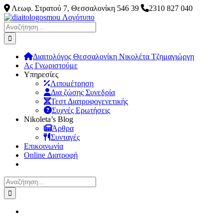
Μετάβαση
Λεωφ. Στρατού 7, Θεσσαλονίκη 546 39
2310 827 040
στο
Facebook
Instagram
Pinterest
LinkedIn
περιεχόμενο
Αναζήτηση
για:
Διαιτολόγος Θεσσαλονίκη Νικολέτα Τζημαγιώργη
Ας Γνωριστούμε
Υπηρεσίες
Λιπομέτρηση
Δια ζώσης Συνεδρία
Τεστ Διατροφογενετικής
Συχνές Ερωτήσεις
Νikoleta’s Blog
Άρθρα
Συνταγές
Επικοινωνία
Online Διατροφή
Αναζήτηση
για: