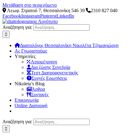
Μετάβαση στο περιεχόμενο
Λεωφ. Στρατού 7, Θεσσαλονίκη 546 39
2310 827 040
Facebook
Instagram
Pinterest
LinkedIn
Αναζήτηση για:
Διαιτολόγος Θεσσαλονίκη Νικολέτα Τζημαγιώργη
Ας Γνωριστούμε
Υπηρεσίες
Λιπομέτρηση
Δια ζώσης Συνεδρία
Τεστ Διατροφογενετικής
Συχνές Ερωτήσεις
Νikoleta’s Blog
Άρθρα
Συνταγές
Επικοινωνία
Online Διατροφή
Αναζήτηση για: