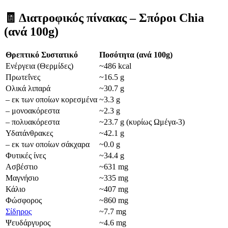
🧾
Διατροφικός πίνακας – Σπόροι Chia
(ανά 100g)
Θρεπτικό Συστατικό
Ποσότητα (ανά 100g)
Ενέργεια (Θερμίδες)
~486 kcal
Πρωτεΐνες
~16.5 g
Ολικά λιπαρά
~30.7 g
– εκ των οποίων κορεσμένα
~3.3 g
– μονοακόρεστα
~2.3 g
– πολυακόρεστα
~23.7 g (κυρίως Ωμέγα-3)
Υδατάνθρακες
~42.1 g
– εκ των οποίων σάκχαρα
~0.0 g
Φυτικές ίνες
~34.4 g
Ασβέστιο
~631 mg
Μαγνήσιο
~335 mg
Κάλιο
~407 mg
Φώσφορος
~860 mg
Σίδηρος
~7.7 mg
Ψευδάργυρος
~4.6 mg