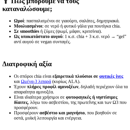
🥄 Πώς μπορούμε να τους
καταναλώσουμε;
Ωμοί
: πασπαλισμένοι σε γιαούρτι, σαλάτες, δημητριακά.
Μουλιασμένοι
: σε νερό ή φυτικό γάλα για πουτίγκα chia.
Σε smoothies
ή ζύμες (ψωμί, μάφιν, κριτσίνια).
Ως υποκατάστατο αυγού
: 1 κ.σ. chia + 3 κ.σ. νερό → “gel”
αντί αυγού σε vegan συνταγές.
Διατροφική αξία
Οι σπόροι chia είναι
εξαιρετικά πλούσιοι σε
φυτικές ίνες
και
Ωμέγα-3 λιπαρά
(κυρίως ALA).
Έχουν
πλήρες προφίλ αμινοξέων
, δηλαδή περιέχουν όλα τα
απαραίτητα αμινοξέα.
Είναι ιδιαίτερα χρήσιμοι σε
φυτοφαγικές ή νηστίσιμες
δίαιτες
, λόγω του ασβεστίου, της πρωτεΐνης και των Ω3 που
προσφέρουν.
Προσφέρουν
ασβέστιο και μαγνήσιο
, που βοηθούν σε
οστά, μυϊκή λειτουργία και ενέργεια.