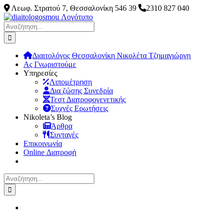
Μετάβαση
Λεωφ. Στρατού 7, Θεσσαλονίκη 546 39
2310 827 040
στο
Facebook
Instagram
Pinterest
LinkedIn
περιεχόμενο
Αναζήτηση
για:
Διαιτολόγος Θεσσαλονίκη Νικολέτα Τζημαγιώργη
Ας Γνωριστούμε
Υπηρεσίες
Λιπομέτρηση
Δια ζώσης Συνεδρία
Τεστ Διατροφογενετικής
Συχνές Ερωτήσεις
Νikoleta’s Blog
Άρθρα
Συνταγές
Επικοινωνία
Online Διατροφή
Αναζήτηση
για: