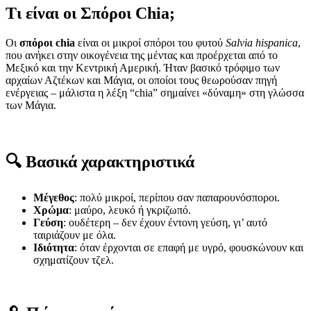
Τι είναι οι Σπόροι Chia;
Οι
σπόροι chia
είναι οι μικροί σπόροι του φυτού
Salvia hispanica
,
που ανήκει στην οικογένεια της μέντας και προέρχεται από το
Μεξικό και την Κεντρική Αμερική. Ήταν βασικό τρόφιμο των
αρχαίων Αζτέκων και Μάγια, οι οποίοι τους θεωρούσαν πηγή
ενέργειας – μάλιστα η λέξη “chia” σημαίνει «δύναμη» στη γλώσσα
των Μάγια.
🔍 Βασικά χαρακτηριστικά
Μέγεθος
: πολύ μικροί, περίπου σαν παπαρουνόσποροι.
Χρώμα
: μαύρο, λευκό ή γκριζωπό.
Γεύση
: ουδέτερη – δεν έχουν έντονη γεύση, γι’ αυτό
ταιριάζουν με όλα.
Ιδιότητα
: όταν έρχονται σε επαφή με υγρό, φουσκώνουν και
σχηματίζουν τζελ.